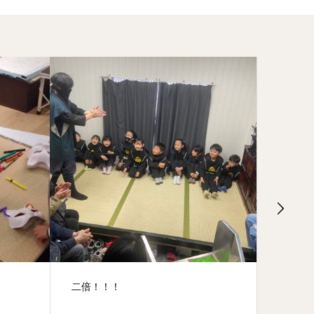
親子で参戦( *´艸｀)
平日の特権