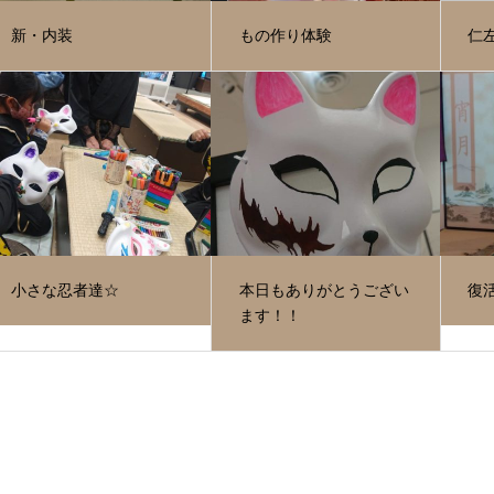
新・内装
もの作り体験
仁
小さな忍者達☆
本日もありがとうござい
復活
ます！！