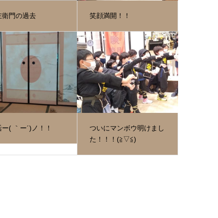
左衛門の過去
笑顔満開！！
ー( ｀ー´)ノ！！
ついにマンボウ明けまし
た！！！(≧▽≦)