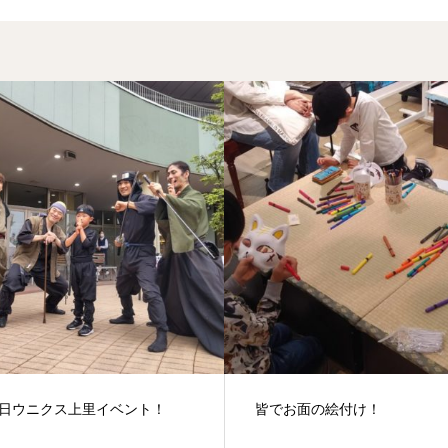
お面の絵付け！
二倍！！！