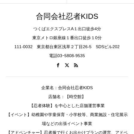
合同会社忍者KIDS
つくばエクスプレスA１出口徒歩4分
東京メトロ銀座線１番出口徒歩１0分
111-0032 東京都台東区浅草２丁目26-5 SDSビル202
電話03ｰ5808-9535
企業名：合同会社忍者KIDS
店舗名：【時空館】
【忍者体験】を中心とした店舗運営事業
【イベント】幼稚園や学童保育・小学校等、商業施設・住宅展示
場などの出張イベント事業
【アドベンチャー】忍者服で行くお出かけプランの運営、アドベ