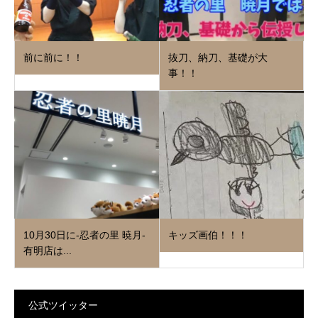
前に前に！！
抜刀、納刀、基礎が大
事！！
10月30日に‐忍者の里 暁月‐
キッズ画伯！！！
有明店は...
公式ツイッター