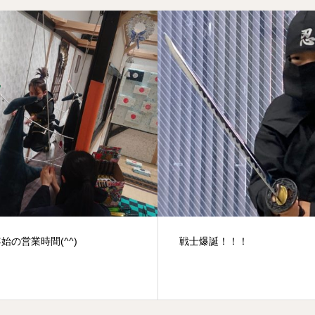
爆誕！！！
親子で？抜き足、差し足、忍