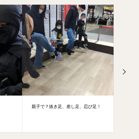
び足！
月曜日の有明！
梅雨が