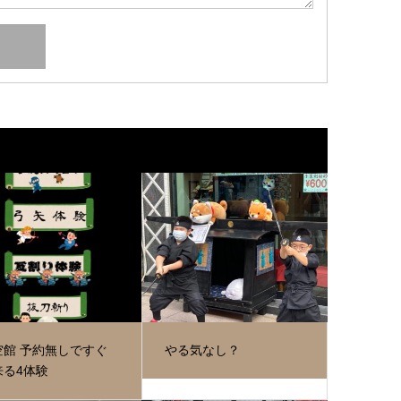
空館 予約無しですぐ
やる気なし？
来る4体験