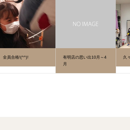
全員合格!(^^)!
有明店の思い出10月～4
久
月