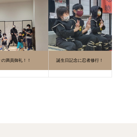
々の満員御礼！！
誕生日記念に忍者修行！