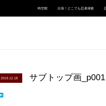
時空館
出張！どこでも忍者体験
サブトップ画_p001
2019.12.18