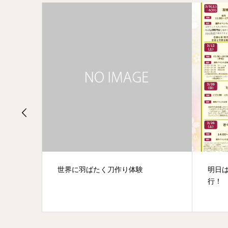
明日は、ウニクス鴻巣に手裏剣修
改め
行！