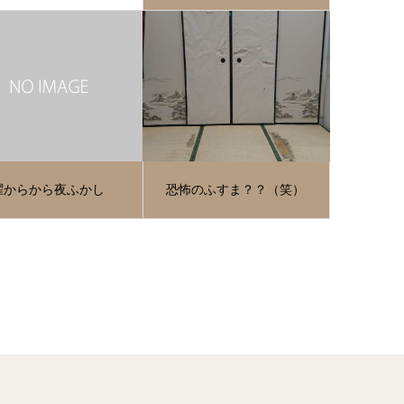
曜からから夜ふかし
恐怖のふすま？？（笑）