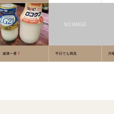
健康一番
平日でも満員
月