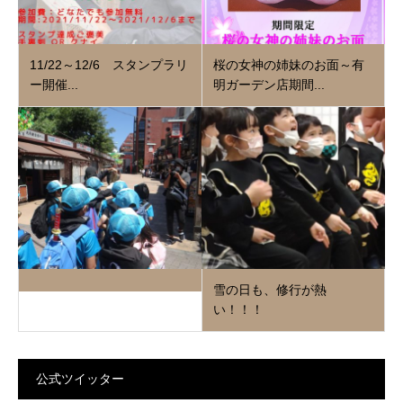
11/22～12/6 スタンプラリ
桜の女神の姉妹のお面～有
ー開催...
明ガーデン店期間...
雪の日も、修行が熱
い！！！
公式ツイッター