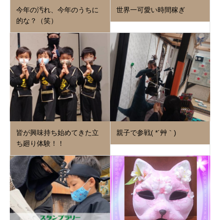
今年の汚れ、今年のうちに
世界一可愛い時間稼ぎ
的な？（笑）
皆が興味持ち始めてきた立
親子で参戦( *´艸｀)
ち廻り体験！！