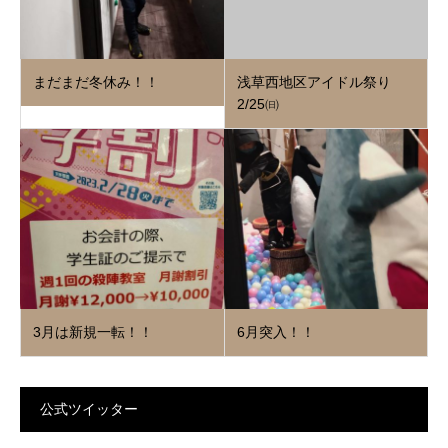
まだまだ冬休み！！
浅草西地区アイドル祭り
2/25㈰
3月は新規一転！！
6月突入！！
公式ツイッター