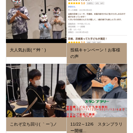
大人気お面( *´艸｀)
投稿キャンペーン！お客様
の声
これぞ立ち回り( ｀ー´)ノ
11/22～12/6 スタンプラリ
ー開催...