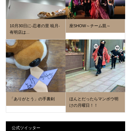
10月30日に‐忍者の里 暁月‐
座SHOW～チーム凱～
有明店は...
「ありがとう」の手裏剣
ほんとだったらマンボウ明
けの月曜日！！
公式ツイッター