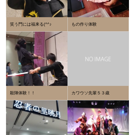
笑う門には福来る(^^♪
もの作り体験
殺陣体験！！
カワウソ先輩５３歳