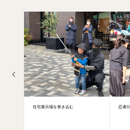
忍者OLさん？
10月
は、