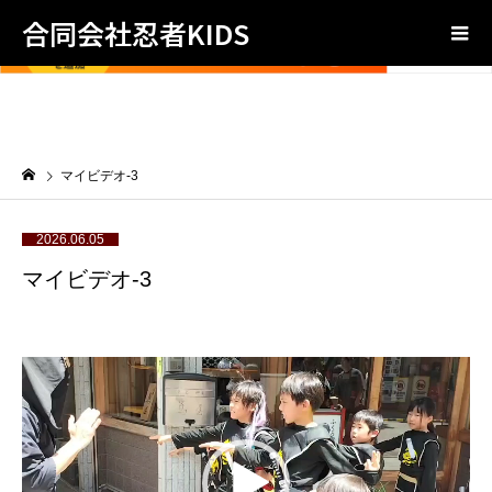
合同会社忍者KIDS
マイビデオ-3
2026.06.05
マイビデオ-3
動
画
プ
レ
ー
ヤ
ー