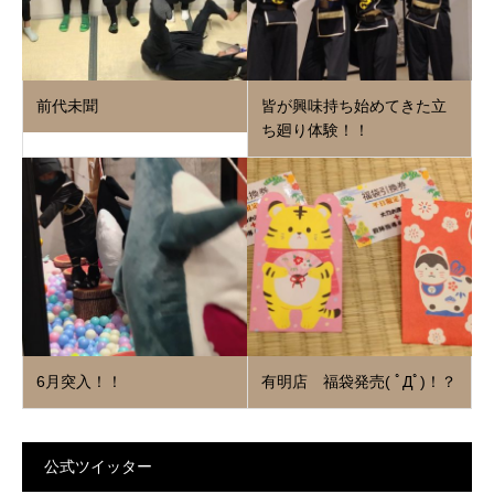
前代未聞
皆が興味持ち始めてきた立
ち廻り体験！！
6月突入！！
有明店 福袋発売( ﾟДﾟ)！？
公式ツイッター