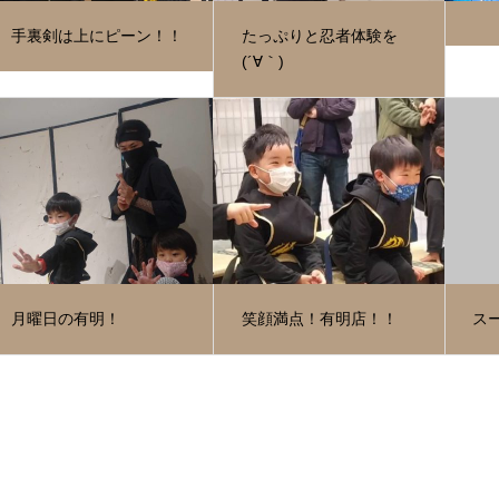
手裏剣は上にピーン！！
たっぷりと忍者体験を
(´∀｀)
月曜日の有明！
笑顔満点！有明店！！
ス