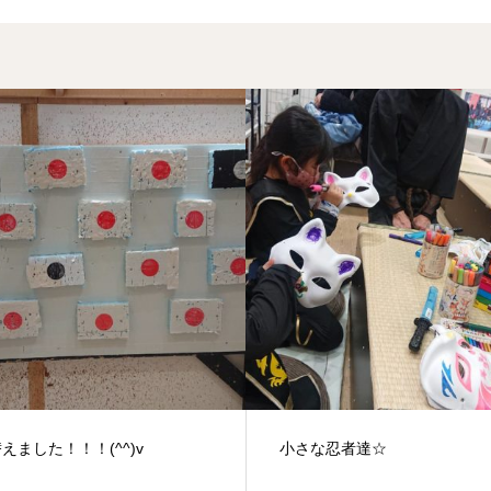
な忍者達☆
健康一番