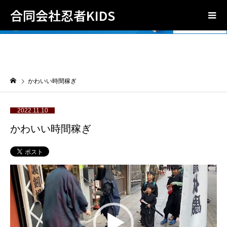
合同会社忍者KIDS
かわいい時間稼ぎ
2022.11.10
かわいい時間稼ぎ
動
画
プ
レ
ー
ヤ
ー