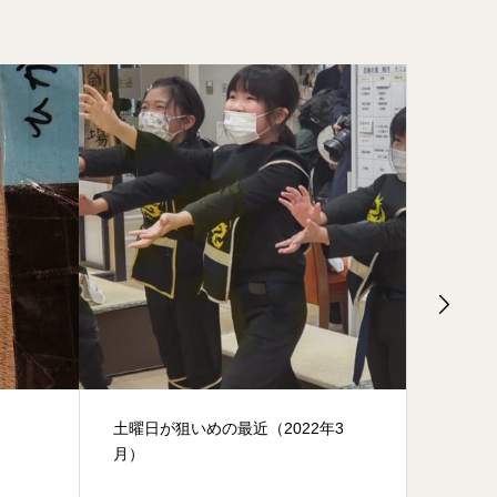
年3
熱中症対策
有明店の