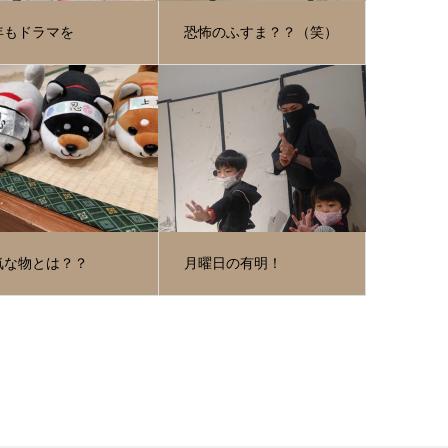
年もドラマを
恐怖のふすま？？（笑）
気な物とは？？
月曜日の有明！