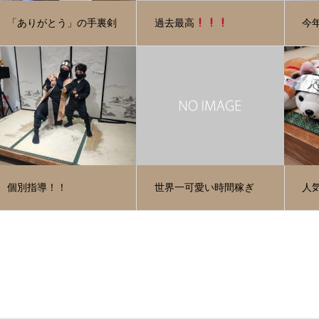
「ありがとう」の手裏剣
過去最高
今
個別指導！！
世界一可愛い時間稼ぎ
人