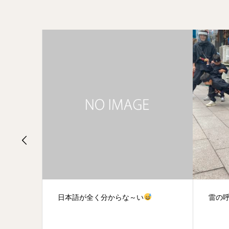
雷の呼吸一ノ型
子供