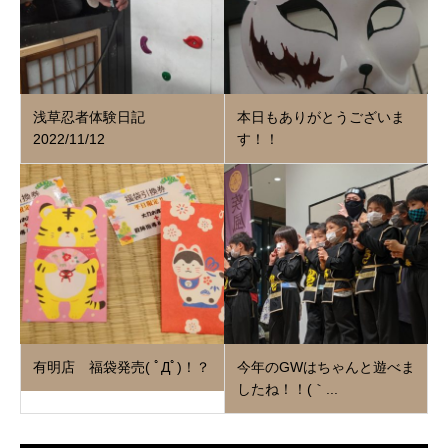
浅草忍者体験日記
本日もありがとうございま
2022/11/12
す！！
有明店 福袋発売( ﾟДﾟ)！？
今年のGWはちゃんと遊べま
したね！！(｀...