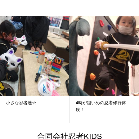
者達☆
4時が狙いめの忍者修行体
マイリー
験！
合同会社忍者KIDS