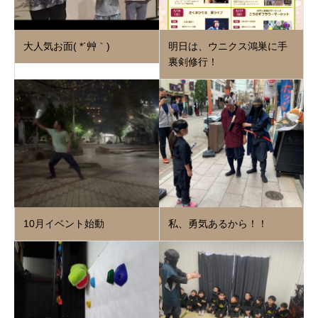
大人気お面( *´艸｀)
明日は、ウニクス鴻巣に手
裏剣修行！
10月イベント始動
私、勇気あるから！！