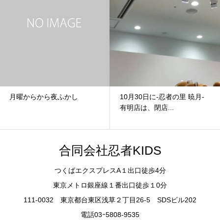
10月30日に‐忍者の里 暁月‐
忍者修行合宿INあかぎ山
有明店は、閉店...
合同会社忍者KIDS
つくばエクスプレスA１出口徒歩4分
東京メトロ銀座線１番出口徒歩１0分
111-0032 東京都台東区浅草２丁目26-5 SDSビル202
電話03ｰ5808-9535