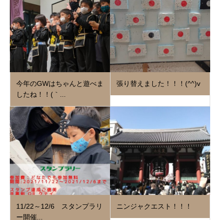
今年のGWはちゃんと遊べま
張り替えました！！！(^^)v
したね！！(｀...
11/22～12/6 スタンプラリ
ニンジャクエスト！！！
ー開催...