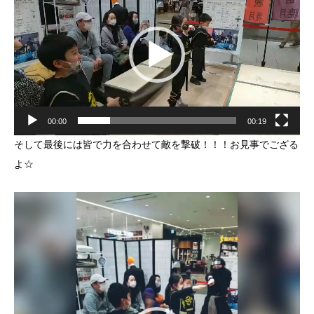
レ
ー
ヤ
ー
00:00
00:19
そして最後には皆で力を合わせて敵を撃破！！！お見事でござる
よ☆
動
画
プ
レ
ー
ヤ
ー