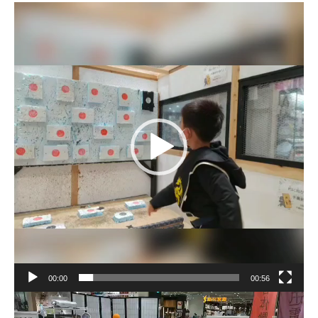
動
画
プ
レ
ー
ヤ
ー
00:00
00:56
動
画
プ