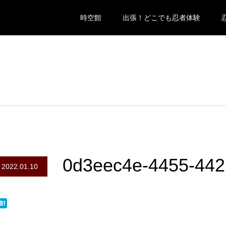
時空館
出張！どこでも忍者体験
0d3eec4e-4455-442
2022.01.10