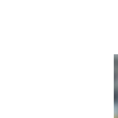
動
画
プ
レ
ー
ヤ
ー