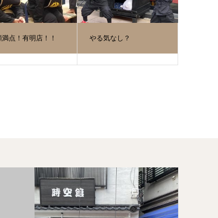
顔満点！有明店！！
やる気なし？