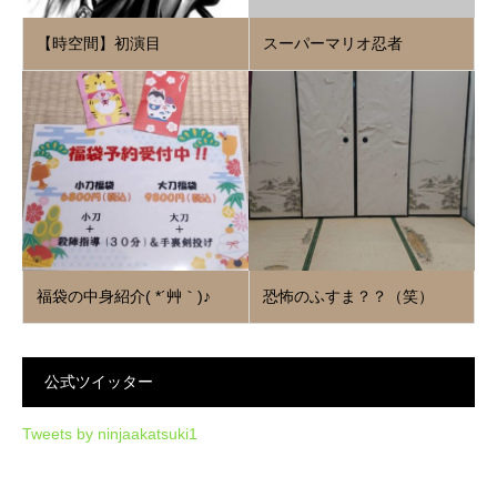
【時空間】初演目
スーパーマリオ忍者
福袋の中身紹介( *´艸｀)♪
恐怖のふすま？？（笑）
公式ツイッター
Tweets by ninjaakatsuki1