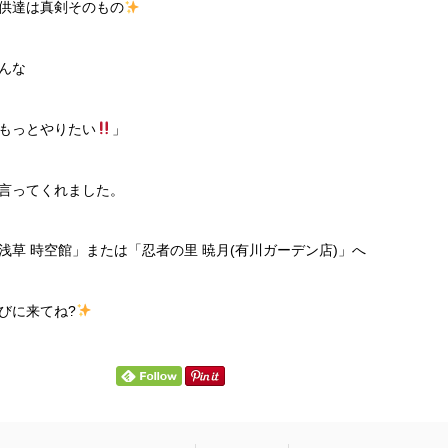
供達は真剣そのもの
んな
もっとやりたい
」
言ってくれました。
浅草 時空館」または「忍者の里 暁月(有川ガーデン店)」へ
びに来てね?