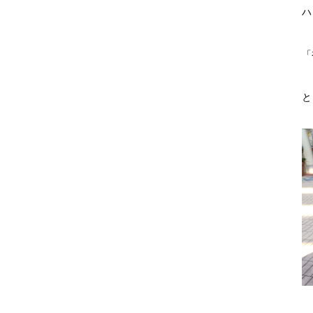
ハ
「
と