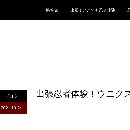
時空館
出張！どこでも忍者体験
出張忍者体験！ウニク
ブログ
2021.10.24