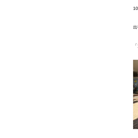
1
出
「