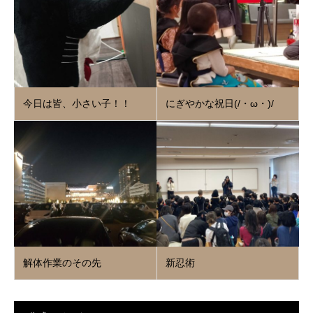
今日は皆、小さい子！！
にぎやかな祝日(/・ω・)/
解体作業のその先
新忍術