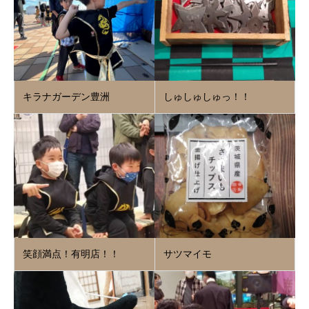
キラナガーデン豊洲
しゅしゅしゅっ！！
笑顔満点！有明店！！
サツマイモ