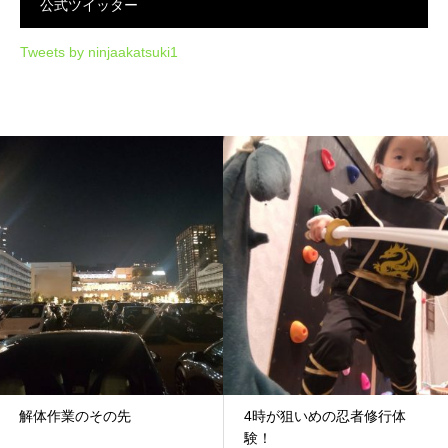
公式ツイッター
Tweets by ninjaakatsuki1
解体作業のその先
4時が狙いめの忍者修行体
験！