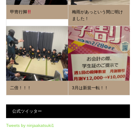
甲冑行脚
梅雨があっという間に明け
ました！
二倍！！！
3月は新規一転！！
公式ツイッター
Tweets by ninjaakatsuki1