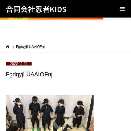
合同会社忍者KIDS
FgdqyjLUAAIOFnj
2022.11.01
FgdqyjLUAAIOFnj