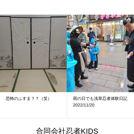
恐怖のふすま？？（笑）
雨の日でも浅草忍者体験日記
2022/11/20
合同会社忍者KIDS