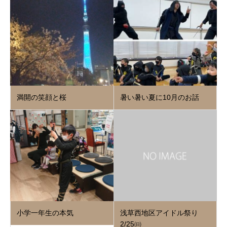
満開の笑顔と桜
暑い暑い夏に10月のお話
小学一年生の本気
浅草西地区アイドル祭り
2/25㈰