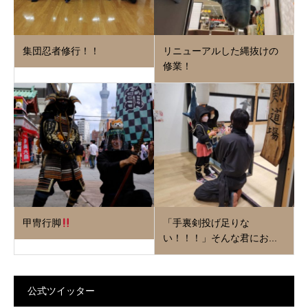
集団忍者修行！！
リニューアルした縄抜けの
修業！
甲冑行脚
「手裏剣投げ足りな
い！！！」そんな君にお...
公式ツイッター