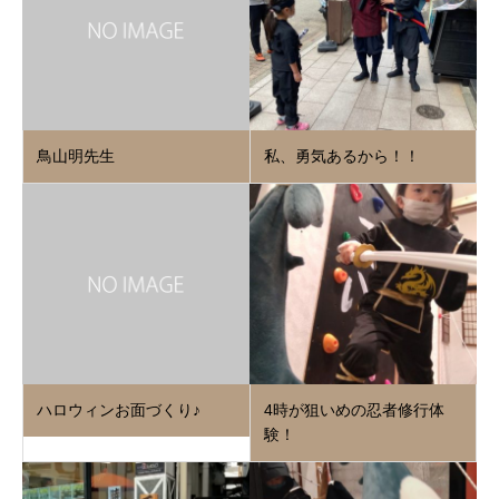
鳥山明先生
私、勇気あるから！！
ハロウィンお面づくり♪
4時が狙いめの忍者修行体
験！