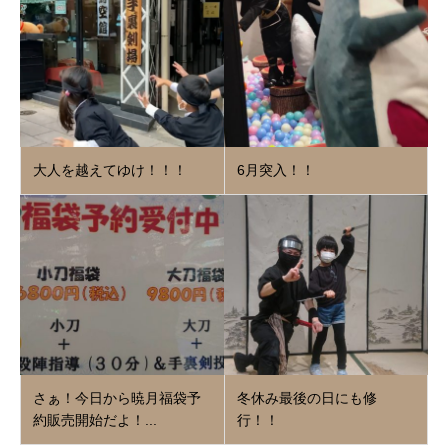
大人を越えてゆけ！！！
6月突入！！
さぁ！今日から暁月福袋予
冬休み最後の日にも修
約販売開始だよ！...
行！！