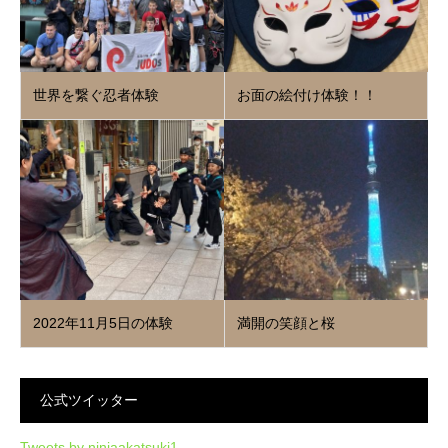
世界を繋ぐ忍者体験
お面の絵付け体験！！
2022年11月5日の体験
満開の笑顔と桜
公式ツイッター
Tweets by ninjaakatsuki1