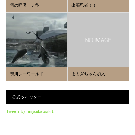
雷の呼吸一ノ型
出張忍者！！
鴨川シーワールド
よもぎちゃん加入
公式ツイッター
Tweets by ninjaakatsuki1