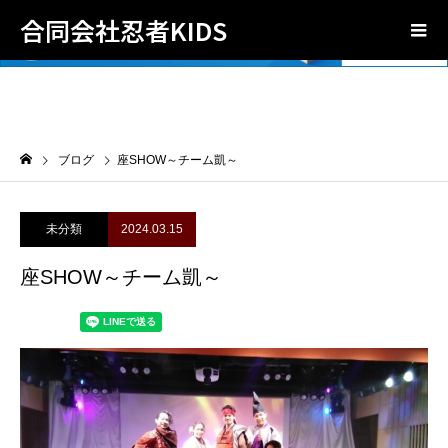
合同会社忍者KIDS
ブログ
座SHOW～チーム凱～
未分類
2024.03.15
座SHOW～チーム凱～