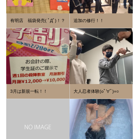
有明店 福袋発売( ﾟДﾟ)！？
追加の修行！！
3月は新規一転！！
大人忍者体験(oﾟ∀ﾟ)=○