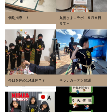
個別指導！！
丸善さまコラボ～５月８日
まで～
今日を休めば4連休？？
キラナガーデン豊洲