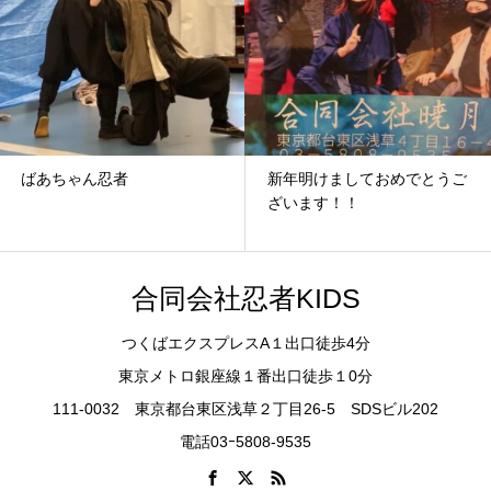
新年明けましておめでとうご
平日は集中して修行できるチ
ざいます！！
ャンス！！
合同会社忍者KIDS
つくばエクスプレスA１出口徒歩4分
東京メトロ銀座線１番出口徒歩１0分
111-0032 東京都台東区浅草２丁目26-5 SDSビル202
電話03ｰ5808-9535