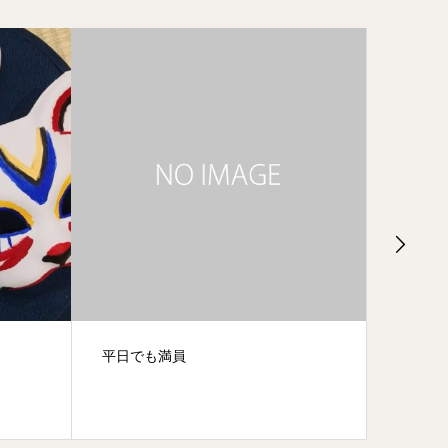
仁左衛門の過去
10月イ