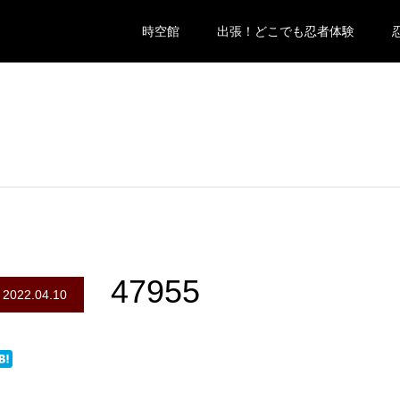
時空館
出張！どこでも忍者体験
47955
2022.04.10