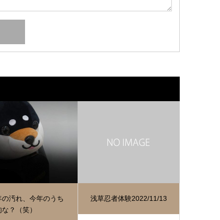
年の汚れ、今年のうち
浅草忍者体験2022/11/13
的な？（笑）