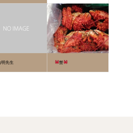
山明先生
蟹