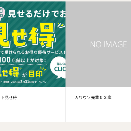
ウソ先輩５３歳
もうすぐ新年！！