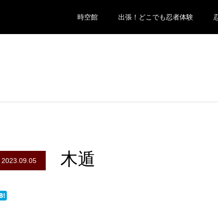
時空館
出張！どこでも忍者体験
木遁
2023.09.05