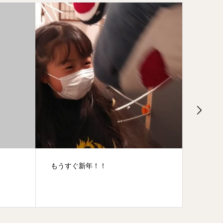
11月３日最終回はなんと、満員御
ニンジ
礼！！