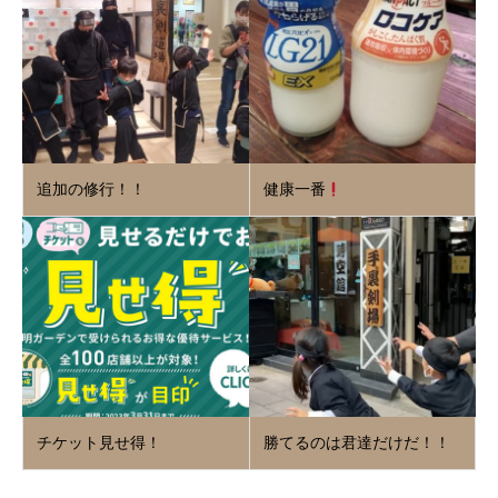
追加の修行！！
健康一番
チケット見せ得！
勝てるのは君達だけだ！！