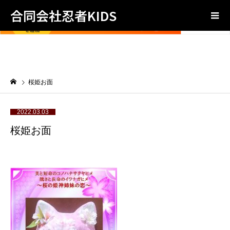
合同会社忍者KIDS
桜姫お面
2022.03.03
桜姫お面