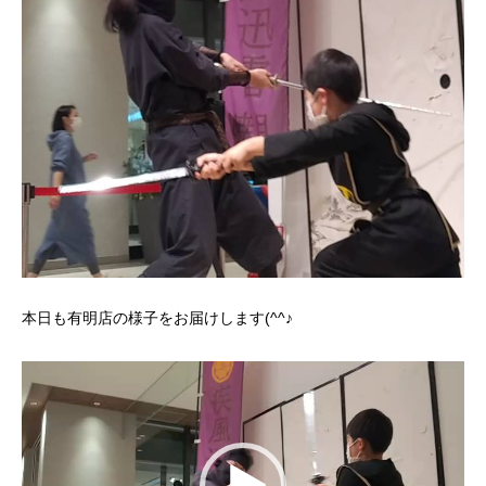
本日も有明店の様子をお届けします(^^♪
動
画
プ
レ
ー
ヤ
ー