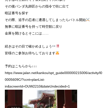
その後パンダ丸師匠からの指令で街に出て
暗証番号を探す
その際、追手の忍者に遭遇してしまったらバトル開始
無事に暗証番号を持って時空館に戻り
金庫を開けるとそこには……
続きはその目で確かめましょう
皆様のご参加お待ちしております
予約はこちらから↓↓↓
https://www.jalan.net/kankou/spt_guide000000215006/activity/l0
0005609C/?ccnt=planList-
in&screenId=OUW2210&dateUndecided=1