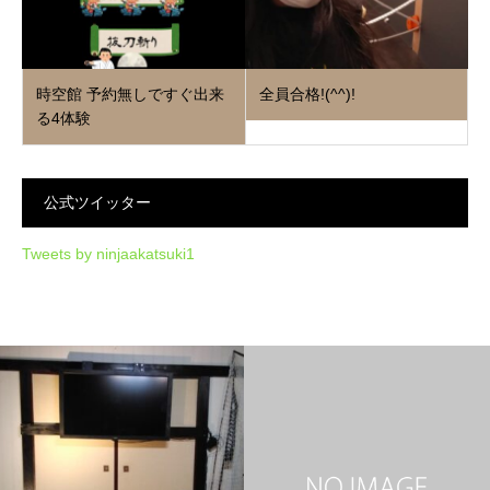
時空館 予約無しですぐ出来
全員合格!(^^)!
る4体験
公式ツイッター
Tweets by ninjaakatsuki1