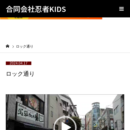
合同会社忍者KIDS
ロック通り
2024.04.17
ロック通り
動
画
プ
レ
ー
ヤ
ー