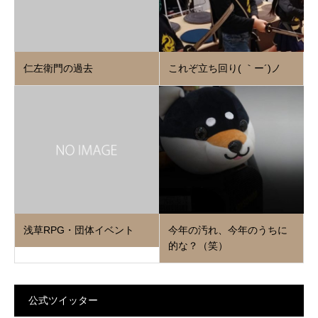
仁左衛門の過去
これぞ立ち回り( ｀ー´)ノ
浅草RPG・団体イベント
今年の汚れ、今年のうちに
的な？（笑）
公式ツイッター