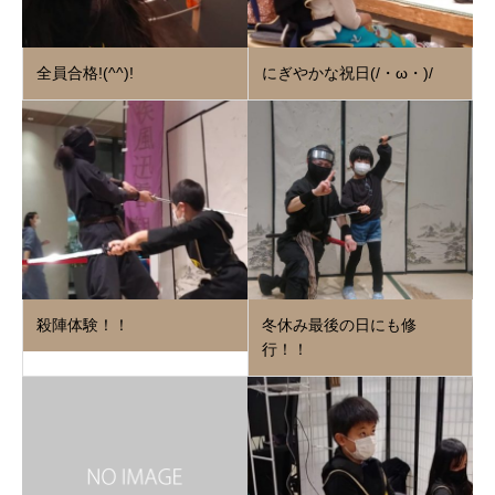
全員合格!(^^)!
にぎやかな祝日(/・ω・)/
殺陣体験！！
冬休み最後の日にも修
行！！