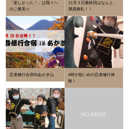
「楽しかった！」は我々へ
11月３日最終回はなんと、
のご褒美☆
満員御礼！！
忍者修行合宿INあかぎ山
4時が狙いめの忍者修行体
験！