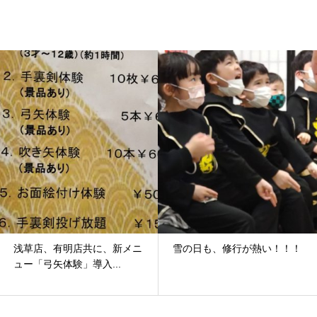
明店共に、新メニ
雪の日も、修行が熱い！！！
仁左衛門の
験」導入...