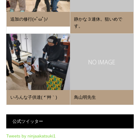
追加の修行(=ﾟωﾟ)ﾉ
静かな３連休。狙いめで
す。
いろんな子供達( *´艸｀)
鳥山明先生
公式ツイッター
Tweets by ninjaakatsuki1