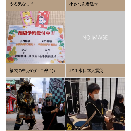
やる気なし？
小さな忍者達☆
福袋の中身紹介( *´艸｀)♪
3/11 東日本大震災