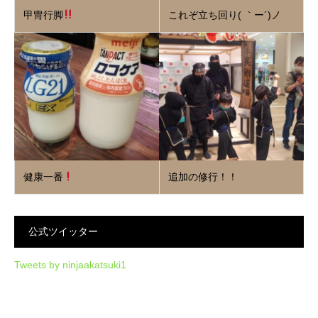
甲冑行脚
これぞ立ち回り( ｀ー´)ノ
健康一番
追加の修行！！
公式ツイッター
Tweets by ninjaakatsuki1