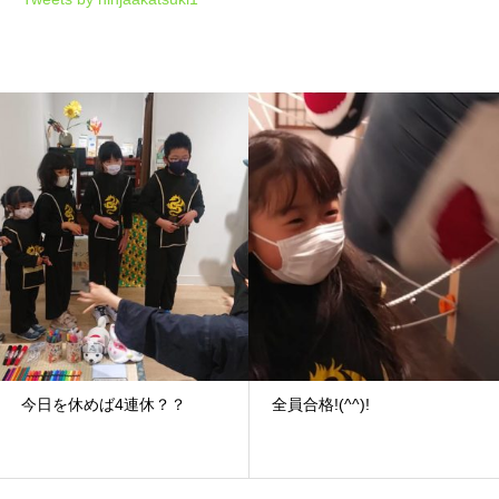
今日を休めば4連休？？
全員合格!(^^)!