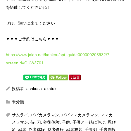
を堪能してくださいね！
ぜひ、遊びに来てください！
▼▼▼ご予約はこちら▼▼▼
https://www.jalan.net/kankou/spt_guide000000205932/?
screenId=OUW3701
投稿者:
asakusa_akatuki
未分類
サムライ
,
パパカメラマン
,
パパママカメラマン
,
ママカ
メラマン
,
侍
,
刀
,
剣術体験
,
子供
,
子供と一緒に遊ぶ
,
忍び
足
,
忍者
,
忍者体験
,
忍者修行
,
忍者衣装
,
手裏剣
,
手裏剣投