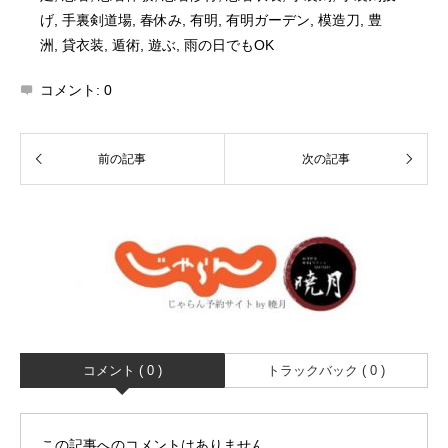
げ
,
手裏剣道場
,
春休み
,
有明
,
有明ガーデン
,
模造刀
,
豊
洲
,
貸衣装
,
遁術
,
遊ぶ
,
雨の日でもOK
コメント:
0
コメント ( 0 )
トラックバック ( 0 )
この記事へのコメントはありません。