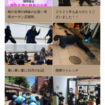
桜の女神の姉妹のお面～有
２０２１年もありがとうご
明ガーデン店期間...
ざいました！！
暑い暑い夏に10月のお話
開脚ストレッチ