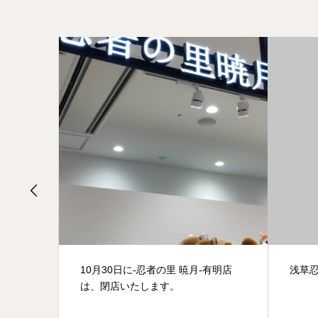
有明店
浅草忍者体験2022/11/13
戦う