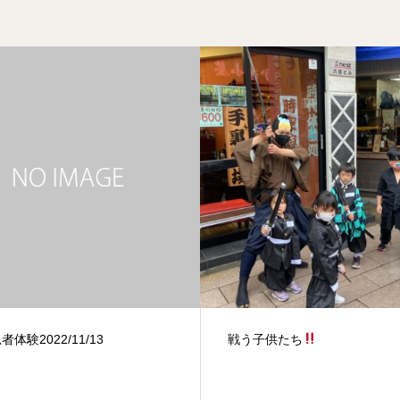
子供たち
福袋の中身紹介( *´艸｀)♪