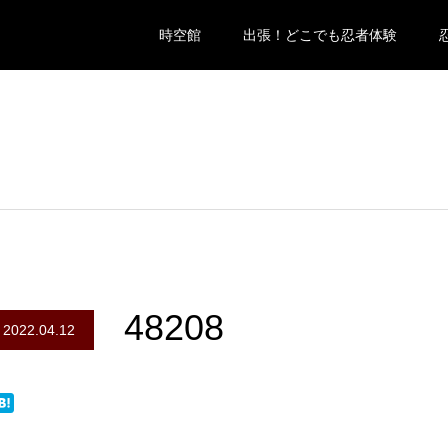
時空館
出張！どこでも忍者体験
48208
2022.04.12