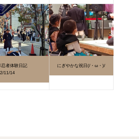
草忍者体験日記
にぎやかな祝日(/・ω・)/
2/11/14