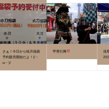
さぁ！今日から暁月福袋
甲冑行脚
浅
予約販売開始だよ！(/・
202
ω・)/