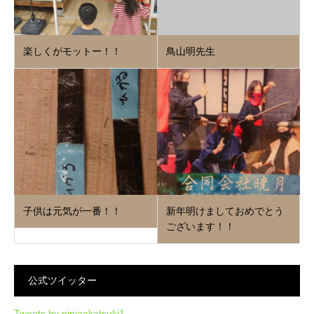
楽しくがモットー！！
鳥山明先生
子供は元気が一番！！
新年明けましておめでとう
ございます！！
公式ツイッター
Tweets by ninjaakatsuki1