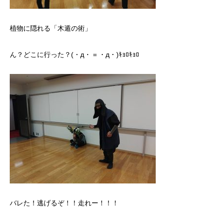
植物に隠れる「木遁の術」
ん？どこに行った？(・д・ = ・д・)ｷｮﾛｷｮﾛ
バレた！逃げるぞ！！走れー！！！