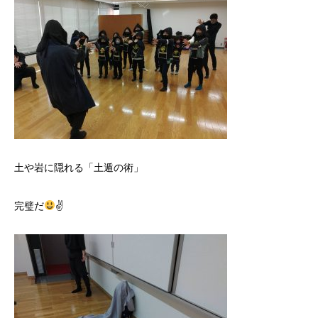
土や岩に隠れる「土遁の術」
完璧だ
✌