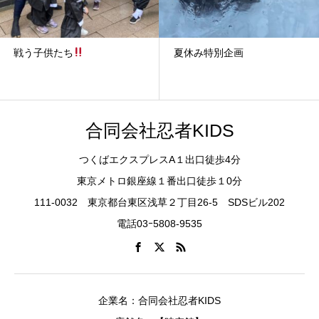
夏休み特別企画
桜の女神の姉妹のお面～有明
ガーデン店期間限定～
合同会社忍者KIDS
つくばエクスプレスA１出口徒歩4分
東京メトロ銀座線１番出口徒歩１0分
111-0032 東京都台東区浅草２丁目26-5 SDSビル202
電話03ｰ5808-9535
企業名：合同会社忍者KIDS