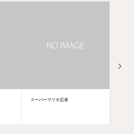
キラナガーデン豊洲
ばあち