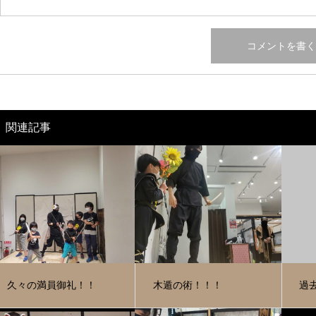
関連記事
久々の満員御礼！！
木遁の術！！！
過