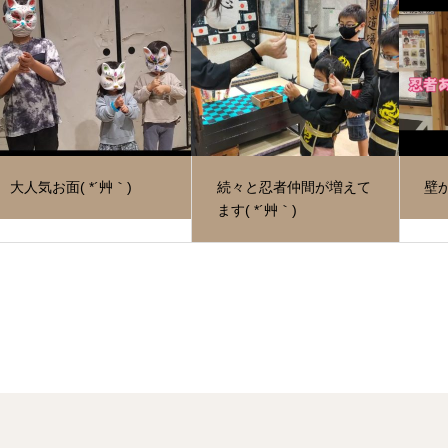
大人気お面( *´艸｀)
続々と忍者仲間が増えて
壁
ます( *´艸｀)