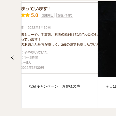
声
今日は皆、小さい子！！
過去