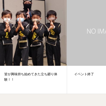
興味持ち始めてきた立ち廻り体
イベント終了
！