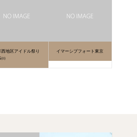
草西地区アイドル祭り
イマーシブフォート東京
25㈰