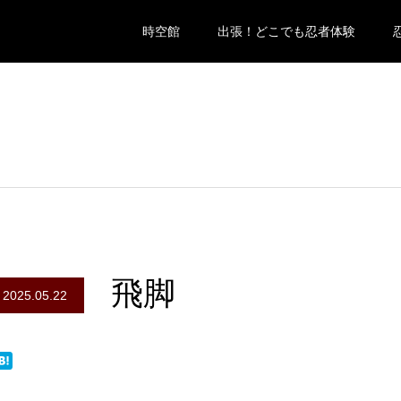
時空館
出張！どこでも忍者体験
飛脚
2025.05.22