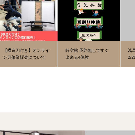
【模造刀付き】オンライ
時空館 予約無しですぐ
浅
ン刀修業販売について
出来る4体験
2/