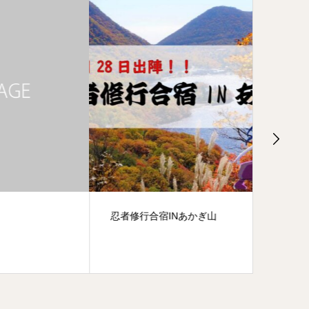
忍者修行合宿INあかぎ山
月曜日