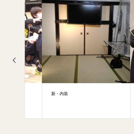
！！
新・内装
皆が
験！