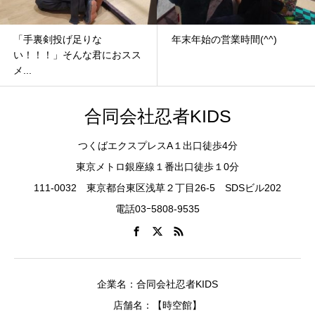
「手裏剣投げ足りな
年末年始の営業時間(^^)
い！！！」そんな君におスス
メ...
合同会社忍者KIDS
つくばエクスプレスA１出口徒歩4分
東京メトロ銀座線１番出口徒歩１0分
111-0032 東京都台東区浅草２丁目26-5 SDSビル202
電話03ｰ5808-9535
企業名：合同会社忍者KIDS
店舗名：【時空館】