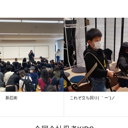
新忍術
これぞ立ち回り( ｀ー´)ノ