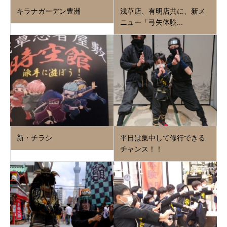
キラナガーデン豊洲
浅草店、有明店共に、新メ
ニュー「弓矢体験...
新・チラシ
平日は集中して修行できる
チャンス！！