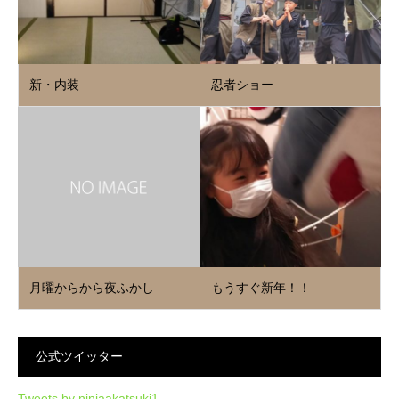
新・内装
忍者ショー
月曜からから夜ふかし
もうすぐ新年！！
公式ツイッター
Tweets by ninjaakatsuki1